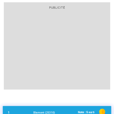
PUBLICITÉ
Note :
5
1
Blamont (25310)
sur 5