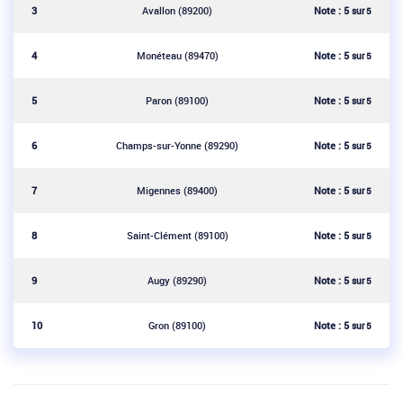
Note :
5
3
Avallon (89200)
sur 5
Note :
5
4
Monéteau (89470)
sur 5
Note :
5
5
Paron (89100)
sur 5
Note :
5
6
Champs-sur-Yonne (89290)
sur 5
Note :
5
7
Migennes (89400)
sur 5
Note :
5
8
Saint-Clément (89100)
sur 5
Note :
5
9
Augy (89290)
sur 5
Note :
5
10
Gron (89100)
sur 5