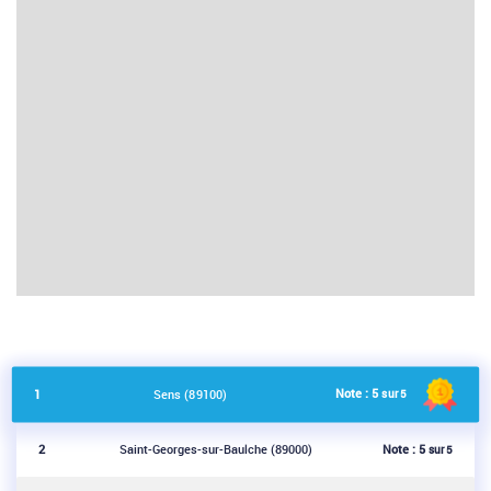
Note :
5
1
Sens (89100)
sur 5
Note :
5
2
Saint-Georges-sur-Baulche (89000)
sur 5