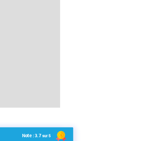
Note :
3.7
sur 5