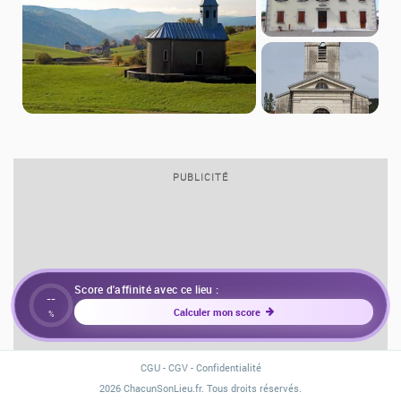
PUBLICITÉ
Score d'affinité avec ce lieu :
--
Calculer mon score
%
CGU
-
CGV
-
Confidentialité
2026 ChacunSonLieu.fr. Tous droits réservés.