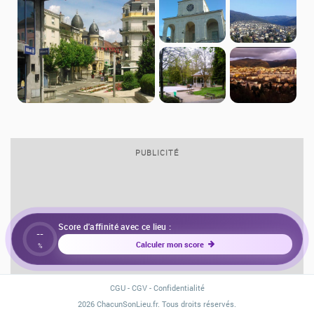
PUBLICITÉ
Score d'affinité avec ce lieu :
--
Calculer mon score
%
CGU
-
CGV
-
Confidentialité
2026 ChacunSonLieu.fr. Tous droits réservés.