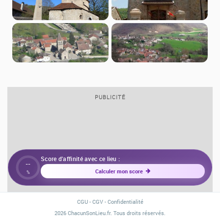
PUBLICITÉ
Score d'affinité avec ce lieu :
--
Calculer mon score
%
CGU
-
CGV
-
Confidentialité
2026 ChacunSonLieu.fr. Tous droits réservés.