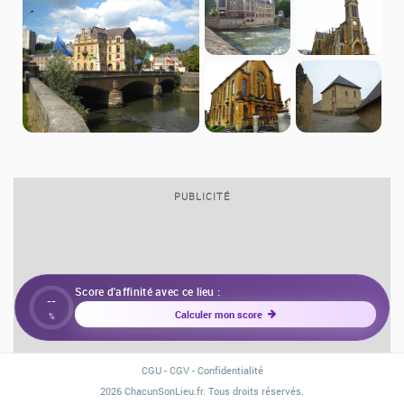
PUBLICITÉ
Score d'affinité avec ce lieu :
--
Calculer mon score
%
CGU
-
CGV
-
Confidentialité
2026 ChacunSonLieu.fr. Tous droits réservés.