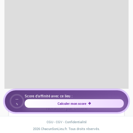
Score d'affinité avec ce lieu :
--
Calculer mon score
%
Notation par critère
CGU
-
CGV
-
Confidentialité
Environnement
Santé
Transport
2026 ChacunSonLieu.fr. Tous droits réservés.
4