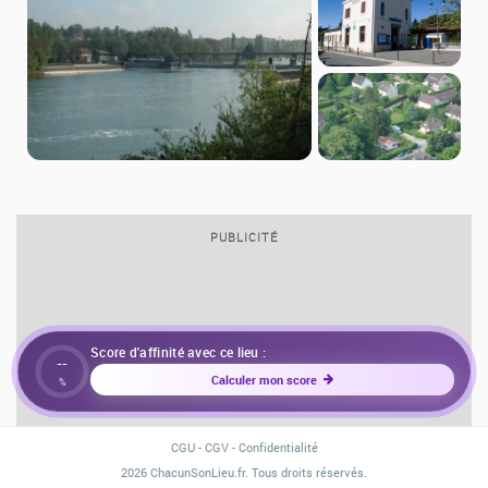
PUBLICITÉ
Score d'affinité avec ce lieu :
--
Calculer mon score
%
CGU
-
CGV
-
Confidentialité
2026 ChacunSonLieu.fr. Tous droits réservés.