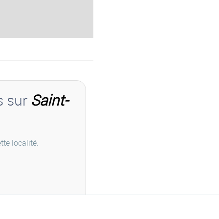
s sur
Saint-
te localité.