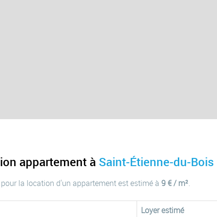
tion appartement à
Saint-Étienne-du-Bois
 pour la location d'un appartement est estimé à
9 € / m²
.
Loyer estimé