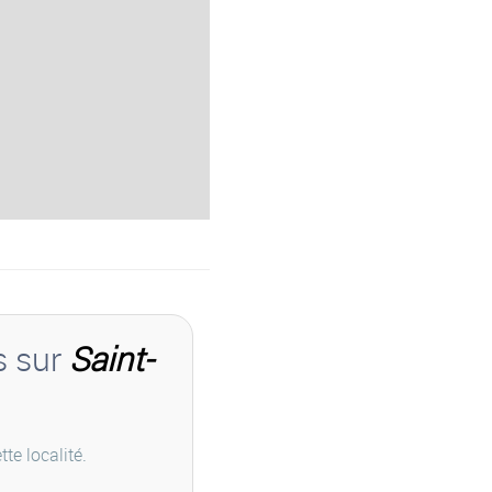
s sur
Saint-
te localité.