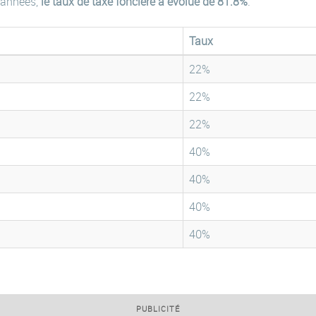
 années,
le taux de taxe foncière a évolué de 81.8%
.
Taux
22%
22%
22%
40%
40%
40%
40%
PUBLICITÉ