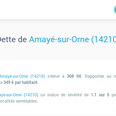
ette de
Amayé-sur-Orne (14210
Amayé-sur-Orne (14210)
s'élève à
368 K€
. Rapportée au n
de
349 € par habitant
.
yé-sur-Orne (14210)
un indice de sévérité de
1.1 sur 5
po
ocalités semblables.