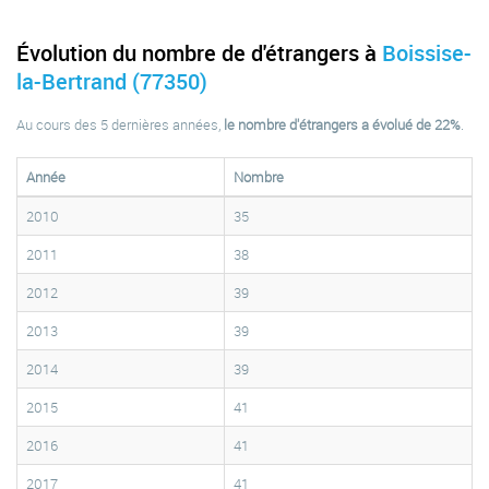
Évolution du nombre de d'étrangers à
Boissise-
la-Bertrand (77350)
Au cours des 5 dernières années,
le nombre d'étrangers a évolué de 22%
.
Année
Nombre
2010
35
2011
38
2012
39
2013
39
2014
39
2015
41
2016
41
2017
41