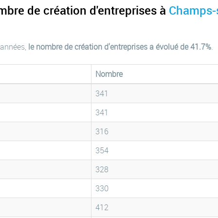
mbre de création d'entreprises à
Champs-
 années,
le nombre de création d'entreprises a évolué de 41.7%
.
Nombre
341
341
316
354
328
330
412