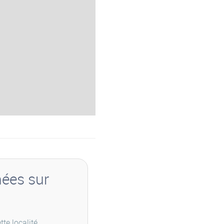
nées sur
te localité.