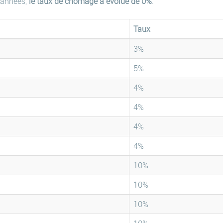
 années,
le taux de chômage a évolué de 0%
.
Taux
3%
5%
4%
4%
4%
4%
10%
10%
10%