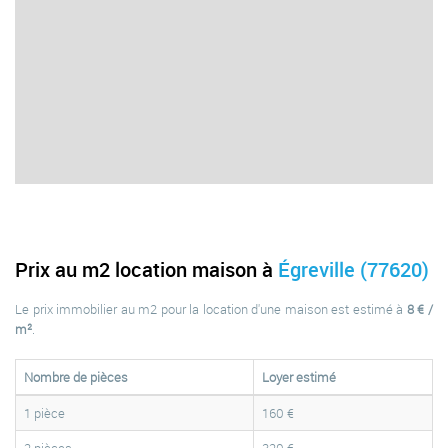
Prix au m2 location maison à
Égreville (77620)
Le prix immobilier au m2 pour la location d'une maison est estimé à
8 € /
m²
.
Nombre de pièces
Loyer estimé
1 pièce
160 €