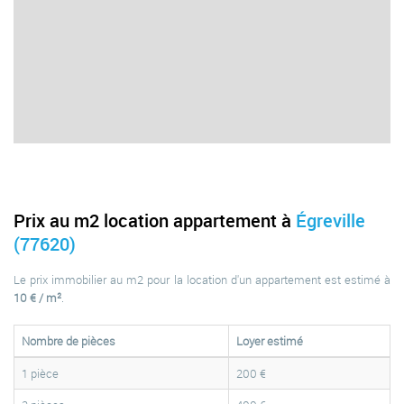
Prix au m2 location appartement à
Égreville
(77620)
Le prix immobilier au m2 pour la location d'un appartement est estimé à
10 € / m²
.
Nombre de pièces
Loyer estimé
1 pièce
200 €