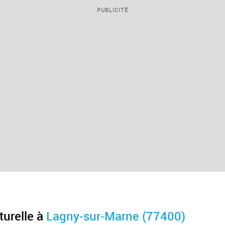
PUBLICITÉ
turelle à
Lagny-sur-Marne (77400)