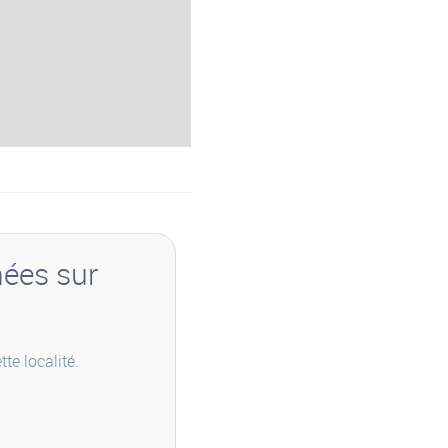
nées sur
te localité.