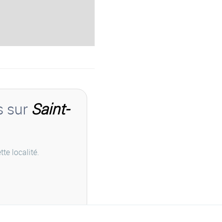
s sur
Saint-
te localité.