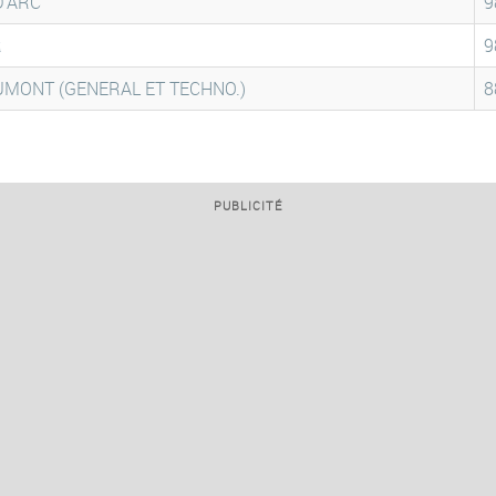
D'ARC
9
R
9
UMONT (GENERAL ET TECHNO.)
8
PUBLICITÉ