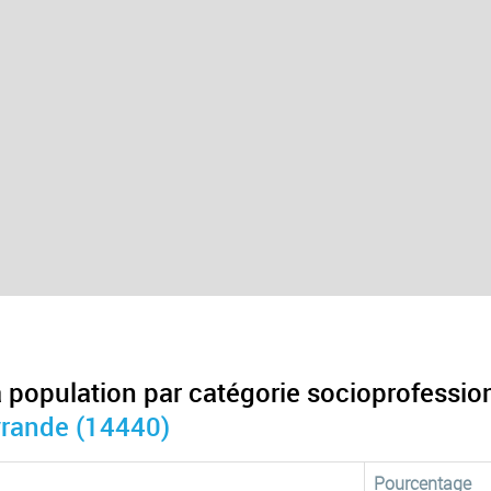
a population par catégorie socioprofessio
vrande (14440)
Pourcentage