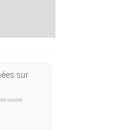
nées sur
te localité.