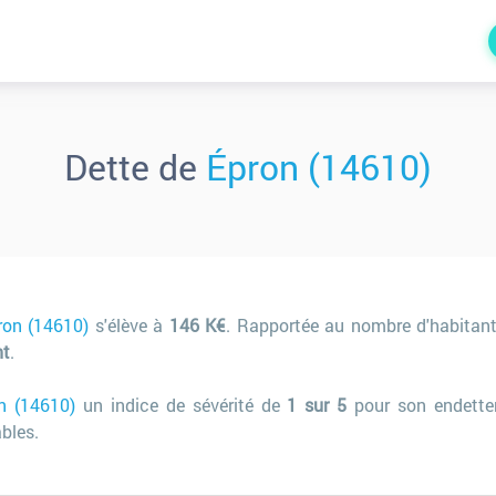
Dette de
Épron (14610)
ron (14610)
s'élève à
146 K€
. Rapportée au nombre d'habitan
nt
.
n (14610)
un indice de sévérité de
1 sur 5
pour son endette
bles.