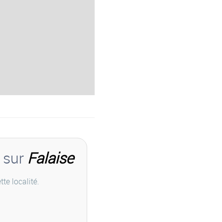
s sur
Falaise
te localité.