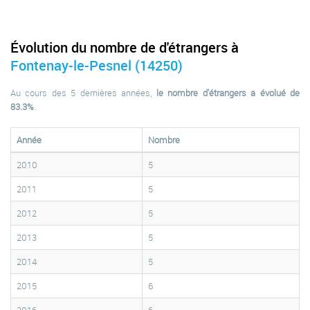
Évolution du nombre de d'étrangers à
Fontenay-le-Pesnel (14250)
Au cours des 5 dernières années,
le nombre d'étrangers a évolué de
83.3%
.
Année
Nombre
2010
5
2011
5
2012
5
2013
5
2014
5
2015
6