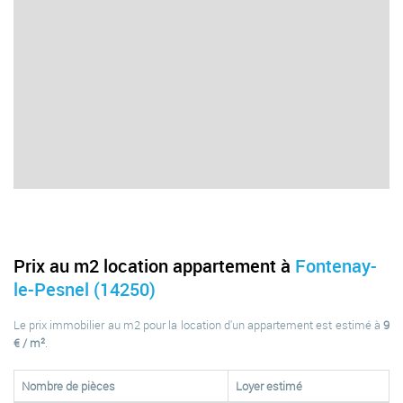
Prix au m2 location appartement à
Fontenay-
le-Pesnel (14250)
Le prix immobilier au m2 pour la location d'un appartement est estimé à
9
€ / m²
.
Nombre de pièces
Loyer estimé