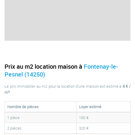
Prix au m2 location maison à
Fontenay-le-
Pesnel (14250)
Le prix immobilier au m2 pour la location d'une maison est estimé à
8 € /
m²
.
Nombre de pièces
Loyer estimé
1 pièce
160 €
2 pièces
320 €