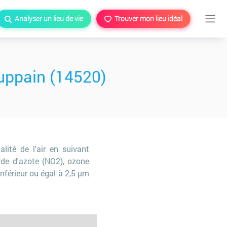
Analyser un lieu de vie
Trouver mon lieu idéal
uppain (14520)
lité de l'air en suivant
yde d'azote (NO2), ozone
inférieur ou égal à 2,5 µm