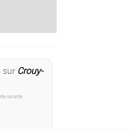
s sur
Crouy-
te localité.