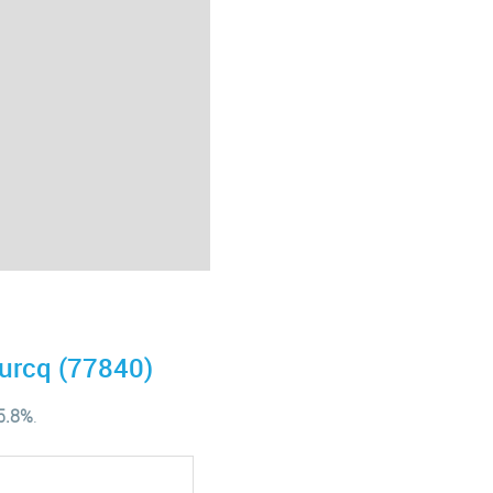
urcq (77840)
25.8%
.