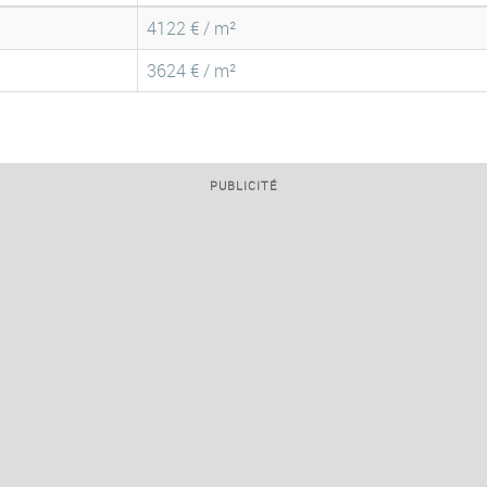
4122 € / m²
3624 € / m²
PUBLICITÉ