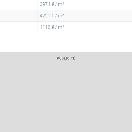
3974 € / m²
4221 € / m²
4118 € / m²
PUBLICITÉ