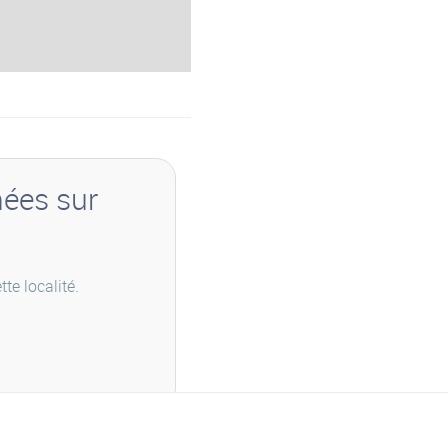
nées sur
te localité.