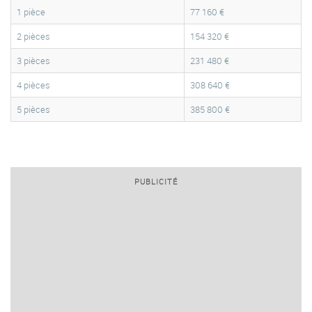
1 pièce
77 160 €
2 pièces
154 320 €
3 pièces
231 480 €
4 pièces
308 640 €
5 pièces
385 800 €
PUBLICITÉ