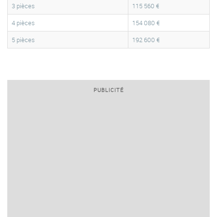
3 pièces
115 560 €
4 pièces
154 080 €
5 pièces
192 600 €
PUBLICITÉ