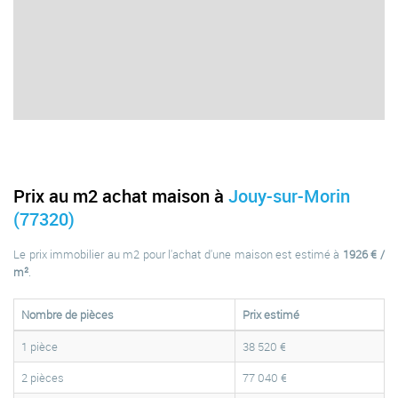
Prix au m2 achat maison à
Jouy-sur-Morin
(77320)
Le prix immobilier au m2 pour l'achat d'une maison est estimé à
1926 € /
m²
.
Nombre de pièces
Prix estimé
1 pièce
38 520 €
2 pièces
77 040 €