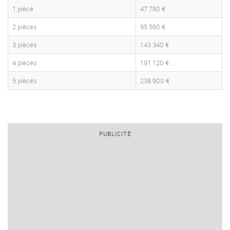
1 pièce
47 780 €
2 pièces
95 560 €
3 pièces
143 340 €
4 pièces
191 120 €
5 pièces
238 900 €
PUBLICITÉ