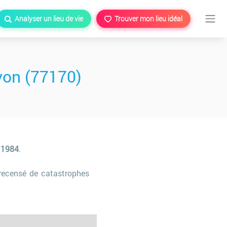
Analyser un lieu de vie
Trouver mon lieu idéal
von (77170)
s 1984
.
recensé de catastrophes