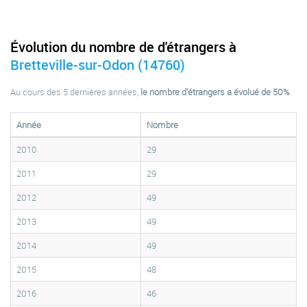
Évolution du nombre de d'étrangers à
Bretteville-sur-Odon (14760)
Au cours des 5 dernières années,
le nombre d'étrangers a évolué de 50%
.
Année
Nombre
2010
29
2011
29
2012
49
2013
49
2014
49
2015
48
2016
46