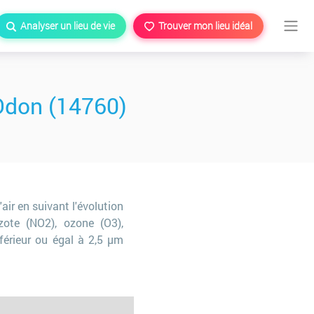
Analyser un lieu de vie
Trouver mon lieu idéal
-Odon (14760)
'air en suivant l'évolution
ote (NO2), ozone (O3),
férieur ou égal à 2,5 µm