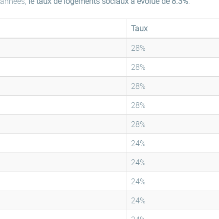
 années,
le taux de logements sociaux a évolué de 8.3%
.
Taux
28%
28%
28%
28%
28%
24%
24%
24%
24%