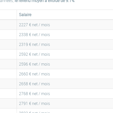
 années,
le revenu moyen a évolué de 9.1%
.
Salaire
2227 € net / mois
2338 € net / mois
2319 € net / mois
2592 € net / mois
2596 € net / mois
2660 € net / mois
2658 € net / mois
2768 € net / mois
2791 € net / mois