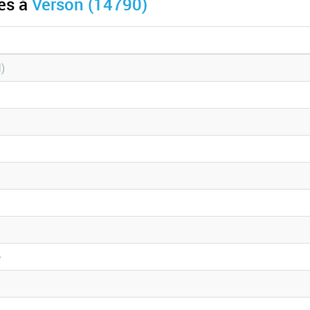
les à
Verson (14790)
l)
e