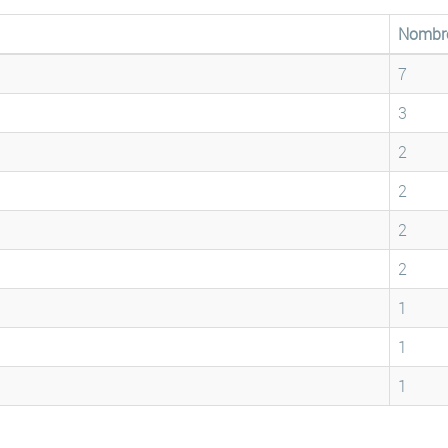
Nombr
7
3
2
2
2
2
1
1
1