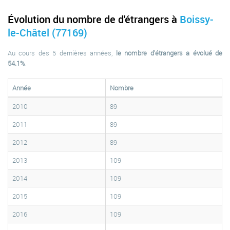
Évolution du nombre de d'étrangers à
Boissy-
le-Châtel (77169)
Au cours des 5 dernières années,
le nombre d'étrangers a évolué de
54.1%
.
Année
Nombre
2010
89
2011
89
2012
89
2013
109
2014
109
2015
109
2016
109