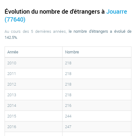
Évolution du nombre de d'étrangers à
Jouarre
(77640)
Au cours des 5 dernières années,
le nombre d'étrangers a évolué de
142.5%
.
Année
Nombre
2010
218
2011
218
2012
218
2013
218
2014
216
2015
244
2016
247