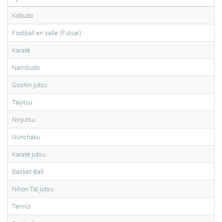
Kobudo
Football en salle (Futsal)
Karaté
Nambudo
Goshin jutsu
Taijitsu
Ninjutsu
Nunchaku
Karaté jutsu
Basket-Ball
Nihon Taï jutsu
Tennis