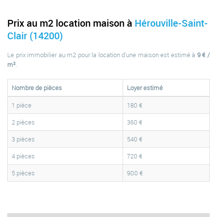
Prix au m2 location maison à
Hérouville-Saint-
Clair (14200)
Le prix immobilier au m2 pour la location d'une maison est estimé à
9 € /
m²
.
Nombre de pièces
Loyer estimé
1 pièce
180 €
2 pièces
360 €
3 pièces
540 €
4 pièces
720 €
5 pièces
900 €