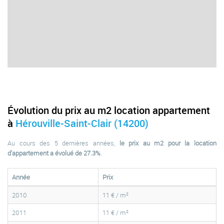
Évolution du prix au m2 location appartement
à
Hérouville-Saint-Clair (14200)
Au cours des 5 dernières années,
le prix au m2 pour la location
d'appartement a évolué de 27.3%
.
Année
Prix
2010
11 € / m²
2011
11 € / m²