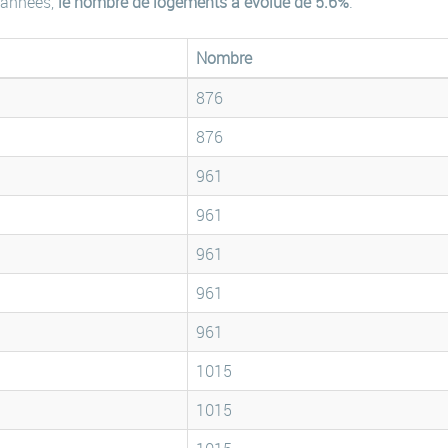
 années,
le nombre de logements a évolué de 5.6%
.
Nombre
876
876
961
961
961
961
961
1015
1015