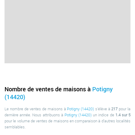
Nombre de ventes de maisons à
Potigny
(14420)
Le nombre de ventes de maisons à
Potigny (14420)
s'élève à
217
pour la
dernière année. Nous attribuons à
Potigny (14420)
un indice de
1.4 sur 5
pour le volume de ventes de maisons en comparaison à d'autres localités
semblables.