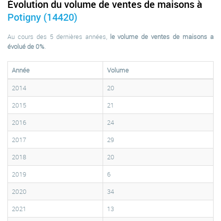
Évolution du volume de ventes de maisons à
Potigny (14420)
Au cours des 5 dernières années,
le volume de ventes de maisons a
évolué de 0%
.
Année
Volume
2014
20
2015
21
2016
24
2017
29
2018
20
2019
6
2020
34
2021
13