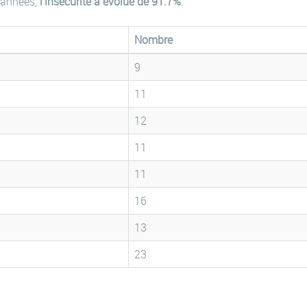
 années,
l'insécurité a évolué de 91.7%
.
Nombre
9
11
12
11
11
16
13
23