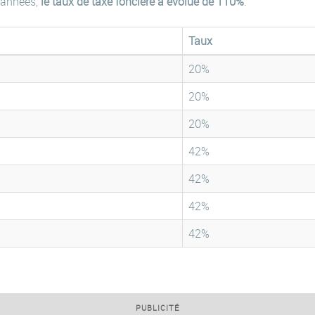
 années,
le taux de taxe foncière a évolué de 110%
.
Taux
20%
20%
20%
42%
42%
42%
42%
PUBLICITÉ