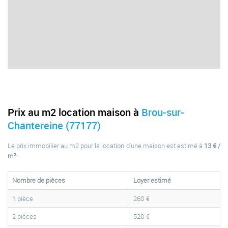
Prix au m2 location maison à
Brou-sur-
Chantereine (77177)
Le prix immobilier au m2 pour la location d'une maison est estimé à
13 € /
m²
.
Nombre de pièces
Loyer estimé
1 pièce
260 €
2 pièces
520 €