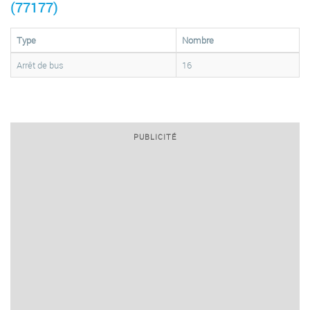
(77177)
Type
Nombre
Arrêt de bus
16
PUBLICITÉ